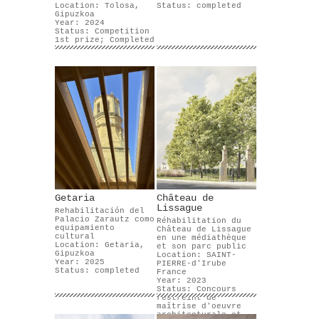
Location: Tolosa,
Status: completed
Gipuzkoa
Year: 2024
Status: Competition
1st prize; Completed
Getaria
Château de
Lissague
Rehabilitación del
Palacio Zarautz como
Réhabilitation du
equipamiento
Château de Lissague
cultural
en une médiathèque
Location: Getaria,
et son parc public
Gipuzkoa
Location: SAINT-
Year: 2025
PIERRE-d'Irube
Status: completed
France
Year: 2023
Status: Concours
restreint de
maîtrise d'oeuvre
architecturale et