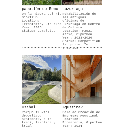
pabellón de Remo
Luzuriaga
en la Ribera del río
Rehabilitación de
Oiartzun
las antiguas
Location:
oficinas de
Errenteria, Gipuzkoa
Luzuriaga en Centro
Year: 2025
de Cultura
Status: Completed
Location: Pasai
Antxo, Gipuzkoa
Year: 2023-2026
Status: Competition
1st prize. In
progress
Usabal
Agustinak
Parque fluvial
Polo de Creación de
deportivo:
Empresas Agustinak
skatepark, pump
Location:
track, tirolina y
Errenteria, Gipuzkoa
trial
Year: 2024