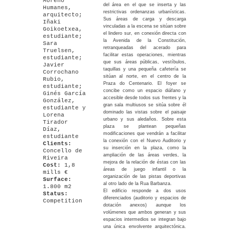
Moreno
del área en el que se inserta y las
Humanes,
restrictivas ordenanzas urbanísticas.
arquitecto;
Sus áreas de carga y descarga
Iñaki
vinculadas a la escena se sitúan sobre
Goikoetxea,
el lindero sur, en conexión directa con
estudiante;
la Avenida de la Constitución,
Sara
retranqueadas del acerado para
Truelsen,
facilitar estas operaciones, mientras
estudiante;
que sus áreas públicas, vestíbulos,
Javier
taquillas y una pequeña cafetería se
Corrochano
sitúan al norte, en el centro de la
Rubio,
Praza do Centenario. El foyer se
estudiante;
concibe como un espacio diáfano y
Ginés García
accesible desde todos sus frentes y la
González,
gran sala multiusos se sitúa sobre él
estudiante y
dominado las vistas sobre el paisaje
Lorena
urbano y sus aledaños. Sobre esta
Tirador
plaza se plantean pequeñas
Díaz,
modificaciones que vendrán a facilitar
estudiante
la conexión con el Nuevo Auditorio y
Clients:
su inserción en la plaza, como la
Concello de
ampliación de las áreas verdes, la
Riveira
mejora de la relación de éstas con las
Cost:
1,8
áreas de juego infantil o la
mills €
organización de las pistas deportivas
Surface:
al otro lado de la Rua Barbanza.
1.800 m2
El edificio responde a dos usos
Status:
diferenciados (auditorio y espacios de
Competition
dotación anexos) aunque los
volúmenes que ambos generan y sus
espacios intermedios se integran bajo
una única envolvente arquitectónica.