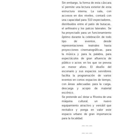
Sin embargo, la forma de esta cáscara
sí permite una lectura exterior de esta
estructura interna. La sala, con
accesos en dos niveles, contará con
una capacidad para 510 espectadores,
distribuidos entre el patio de butacas,
el anfiteatro y los palcos laterales. Se
ha proyectado para un funcionamiento
óptimo durante la celebración de todo
tipo de eventos, desde
representaciones teatrales hasta
proyecciones cinematográficas, para
la música y para la palabra, para
espectáculos de gran afluencia de
público o actos en los que se prevea
un menor aforo. El diseño del
escenario y sus espacios servidores
facilita la programación de varios
eventos en cortos espacios de tiempo,
con áreas adecuadas para la carga,
descarga y acopio de material
escénico.
Se pretende así dotar a Riveira de una
máquina cultural, un nuevo
equipamiento atractivo y versátil que
revitalice y ponga en valor este
espacio urbano de gran importancia
para la localidad.
— — —
— — —