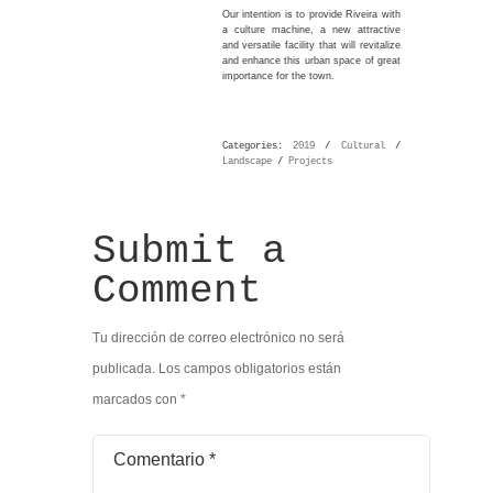
Our intention is to provide Riveira with
a culture machine, a new attractive
and versatile facility that will revitalize
and enhance this urban space of great
importance for the town.
Categories:
2019
/
Cultural
/
Landscape
/
Projects
Submit a
Comment
Tu dirección de correo electrónico no será
publicada.
Los campos obligatorios están
marcados con
*