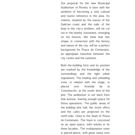
Our proposal for the new Municipal
Auditorium of Riveira is born with the
ambition of becoming a new cultural
and tourist reference in the area. Its
volume, inspired by the waves of the
Galician coast and the sails of the
boat in the city’s emblem, will be cut
out in the nearby mountains, emerging
on the horizon. We think that this
shape, in connection with the history
and nature of the city, will be a perfect
background for Praza do Centenario,
an appropiate transition between the
city centre and the outskirts.
Both the building form and its position
are marked by the knowledge of the
surroundings and the tight urban
regulations. The loading and unloading
zone, in relation with the stage, is
placed over Avenida de la
Constitución, at the south limit of the
plot. The auditorium is set back from
that avenue, leaving enough space for
those operations. The public areas of
the building (the hall, the ticket office
and the cafe) are projected on the
north side, close to the heart of Praza
do Centenario. The foyer is conceived
as an open space, with entries in its
three facades. The multipurpose room
is placed above, with great views over