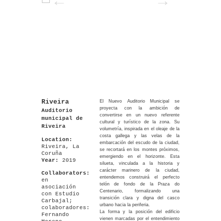
Riveira
El Nuevo Auditorio Municipal se
proyecta con la ambición de
Auditorio
convertirse en un nuevo referente
municipal de
cultural y turístico de la zona. Su
Riveira
volumetría, inspirada en el oleaje de la
costa gallega y las velas de la
Location:
embarcación del escudo de la ciudad,
Riveira, La
se recortará en los montes próximos,
Coruña
emergiendo en el horizonte. Esta
Year:
2019
silueta, vinculada a la historia y
carácter marinero de la ciudad,
Collaborators:
entendemos construirá el perfecto
en
telón de fondo de la Praza do
asociación
Centenario, formalizando una
con Estudio
transición clara y digna del casco
Carbajal;
urbano hacia la periferia.
colaboradores:
La forma y la posición del edificio
Fernando
vienen marcadas por el entendimiento