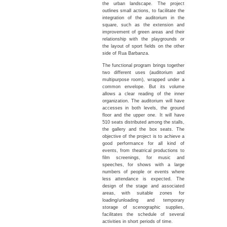
the urban landscape. The project
outlines small actions, to facilitate the
integration of the auditorium in the
square, such as the extension and
improvement of green areas and their
relationship with the playgrounds or
the layout of sport fields on the other
side of Rua Barbanza.
The functional program brings together
two different uses (auditorium and
multipurpose room), wrapped under a
common envelope. But its volume
allows a clear reading of the inner
organization. The auditorium will have
accesses in both levels, the ground
floor and the upper one. It will have
510 seats distributed among the stalls,
the gallery and the box seats. The
objective of the project is to achieve a
good performance for all kind of
events, from theatrical productions to
film screenings, for music and
speeches, for shows with a large
numbers of people or events where
less attendance is expected. The
design of the stage and associated
areas, with suitable zones for
loading/unloading and temporary
storage of scenographic supplies,
facilitates the schedule of several
activities in short periods of time.