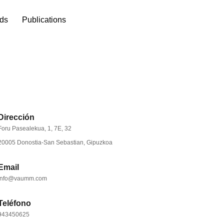
ds
Publications
Dirección
Foru Pasealekua, 1, 7E, 32
20005 Donostia-San Sebastian, Gipuzkoa
Email
info@vaumm.com
Teléfono
943450625