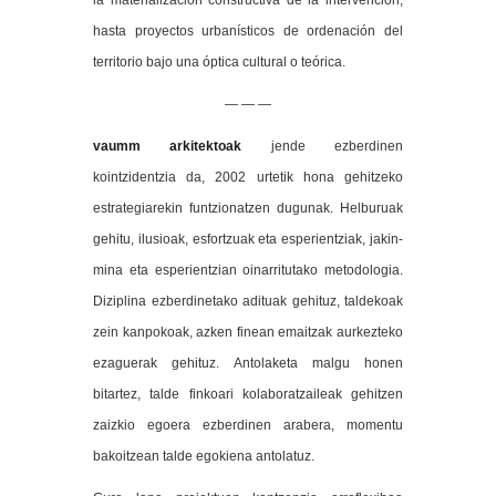
la materialización constructiva de la intervención,
hasta proyectos urbanísticos de ordenación del
territorio bajo una óptica cultural o teórica.
— — —
vaumm arkitektoak
jende ezberdinen
kointzidentzia da, 2002 urtetik hona gehitzeko
estrategiarekin funtzionatzen dugunak. Helburuak
gehitu, ilusioak, esfortzuak eta esperientziak, jakin-
mina eta esperientzian oinarritutako metodologia.
Diziplina ezberdinetako adituak gehituz, taldekoak
zein kanpokoak, azken finean emaitzak aurkezteko
ezaguerak gehituz. Antolaketa malgu honen
bitartez, talde finkoari kolaboratzaileak gehitzen
zaizkio egoera ezberdinen arabera, momentu
bakoitzean talde egokiena antolatuz.