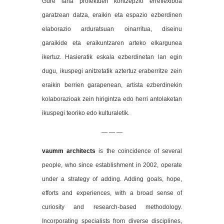
Gure lana proiektuen kontzepzio erreflexiboa
garatzean datza, eraikin eta espazio ezberdinen
elaborazio arduratsuan oinarritua, diseinu
garaikide eta eraikuntzaren arteko elkargunea
ikertuz. Hasieratik eskala ezberdinetan lan egin
dugu, ikuspegi anitzetatik aztertuz eraberritze zein
eraikin berrien garapenean, artista ezberdinekin
kolaborazioak zein hirigintza edo herri antolaketan
ikuspegi teoriko edo kulturaletik.
— — —
vaumm architects
is the coincidence of several
people, who since establishment in 2002, operate
under a strategy of adding. Adding goals, hope,
efforts and experiences, with a broad sense of
curiosity and research-based methodology.
Incorporating specialists from diverse disciplines,