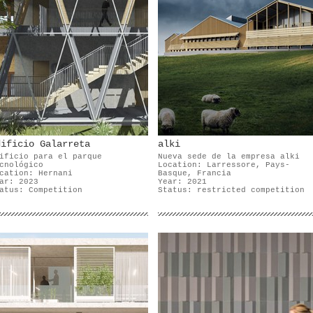
dificio Galarreta
alki
ificio para el parque
Nueva sede de la empresa alki
cnológico
Location: Larressore, Pays-
cation: Hernani
Basque, Francia
ar: 2023
Year: 2021
atus: Competition
Status: restricted competition