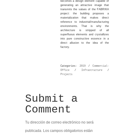
becomes a design element capable of
generating an attractive image that
transmits the values of the FABRIKA
project: the building proposes a
materialization that makes direct
reference to industrial/manufacturing
environments. That is why the
architecture is stripped of all
superfluous elements and crystallizes
into pure constructive essence in a
direct allusion to the idea of the
factory.
Categories:
2019
/
Commercial-
Office
/
Infrastructure
/
Projects
Submit a
Comment
Tu dirección de correo electrónico no será
publicada.
Los campos obligatorios están