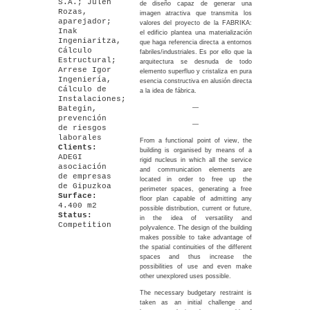
S.A.; Julen
de diseño capaz de generar una
Rozas,
imagen atractiva que transmita los
aparejador;
valores del proyecto de la FABRIKA:
Inak
el edificio plantea una materialización
Ingeniaritza,
que haga referencia directa a entornos
Cálculo
fabriles/industriales. Es por ello que la
Estructural;
arquitectura se desnuda de todo
Arrese Igor
elemento superfluo y cristaliza en pura
Ingeniería,
esencia constructiva en alusión directa
Cálculo de
a la idea de fábrica.
Instalaciones;
—
Bategin,
prevención
—
de riesgos
laborales
From a functional point of view, the
Clients:
building is organised by means of a
ADEGI
rigid nucleus in which all the service
asociación
and communication elements are
de empresas
located in order to free up the
de Gipuzkoa
perimeter spaces, generating a free
Surface:
floor plan capable of admitting any
4.400 m2
possible distribution, current or future,
Status:
in the idea of versatility and
Competition
polyvalence. The design of the building
makes possible to take advantage of
the spatial continuities of the different
spaces and thus increase the
possibilities of use and even make
other unexplored uses possible.
The necessary budgetary restraint is
taken as an initial challenge and