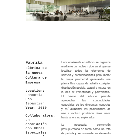
Fabrika
Funcionalmente el edificio se organiza
mediante un núcleo rígido en el que se
Fábrica de
localizan todos los elementos de
la Nueva
servicio y comunicaciones para liberar
Cultura de
la crujía perimetral generando una
Empresa
planta libre capaz de admitir cualquier
distribución posible, actual o futura, en
Location:
la idea de versatilidad y polivalencia.
Donostia-
El diseño del edificio permite
San
aprovechar las continuidades
Sebastián
espaciales de los diferentes espacios
Year:
2019
y así aumentar las posibilidades de
uso e incluso posibilitar otros usos
Collaborators:
hasta ahora no explorados.
en
asociación
La necesaria contención
con Obras
presupuestaria se toma como un reto
Especiales
de partida y se convierte en elemento