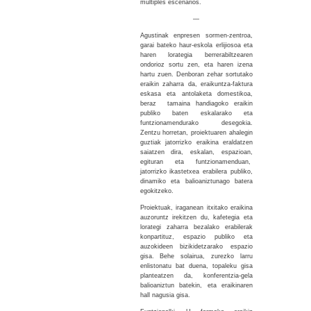
múltiples escenarios.
—
Agustinak enpresen sormen-zentroa,
garai bateko haur-eskola erlijiosoa eta
haren lorategia berrerabiltzearen
ondorioz sortu zen, eta haren izena
hartu zuen. Denboran zehar sortutako
eraikin zaharra da, eraikuntza-faktura
eskasa eta antolaketa domestikoa,
beraz tamaina handiagoko eraikin
publiko baten eskalarako eta
funtzionamendurako desegokia.
Zentzu horretan, proiektuaren ahalegin
guztiak jatorrizko eraikina eraldatzen
saiatzen dira, eskalan, espazioan,
egituran eta funtzionamenduan,
jatorrizko ikastetxea erabilera publiko,
dinamiko eta balioaniztunago batera
egokitzeko.
Proiektuak, iraganean itxitako eraikina
auzoruntz irekitzen du, kafetegia eta
lorategi zaharra bezalako erabilerak
konpartituz, espazio publiko eta
auzokideen bizikidetzarako espazio
gisa. Behe solairua, zurezko larru
enlistonatu bat duena, topaleku gisa
planteatzen da, konferentzia-gela
balioaniztun batekin, eta eraikinaren
hall nagusia gisa.