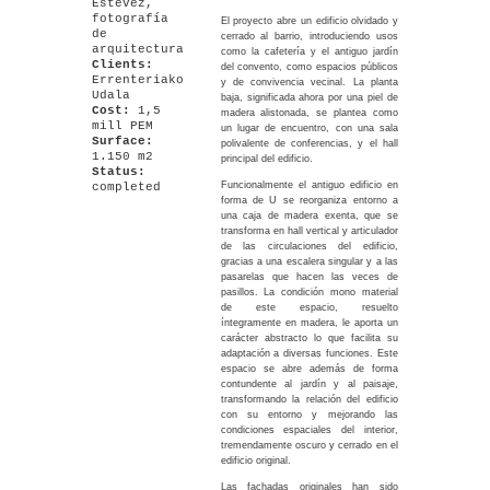
Estévez,
fotografía
El proyecto abre un edificio olvidado y
de
cerrado al barrio, introduciendo usos
arquitectura
como la cafetería y el antiguo jardín
Clients:
del convento, como espacios públicos
Errenteriako
y de convivencia vecinal. La planta
Udala
baja, significada ahora por una piel de
Cost:
1,5
madera alistonada, se plantea como
mill PEM
un lugar de encuentro, con una sala
Surface:
polivalente de conferencias, y el hall
1.150 m2
principal del edificio.
Status:
Funcionalmente el antiguo edificio en
completed
forma de U se reorganiza entorno a
una caja de madera exenta, que se
transforma en hall vertical y articulador
de las circulaciones del edificio,
gracias a una escalera singular y a las
pasarelas que hacen las veces de
pasillos. La condición mono material
de este espacio, resuelto
íntegramente en madera, le aporta un
carácter abstracto lo que facilita su
adaptación a diversas funciones. Este
espacio se abre además de forma
contundente al jardín y al paisaje,
transformando la relación del edificio
con su entorno y mejorando las
condiciones espaciales del interior,
tremendamente oscuro y cerrado en el
edificio original.
Las fachadas originales han sido