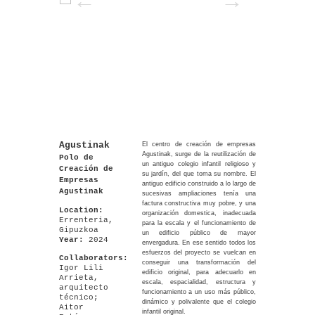
Agustinak
El centro de creación de empresas
Agustinak, surge de la reutilización de
Polo de
un antiguo colegio infantil religioso y
Creación de
su jardín, del que toma su nombre. El
Empresas
antiguo edificio construido a lo largo de
Agustinak
sucesivas ampliaciones tenía una
factura constructiva muy pobre, y una
Location:
organización domestica, inadecuada
Errenteria,
para la escala y el funcionamiento de
Gipuzkoa
un edificio público de mayor
Year:
2024
envergadura. En ese sentido todos los
esfuerzos del proyecto se vuelcan en
Collaborators:
conseguir una transformación del
Igor Lili
edificio original, para adecuarlo en
Arrieta,
escala, espacialidad, estructura y
arquitecto
funcionamiento a un uso más público,
técnico;
dinámico y polivalente que el colegio
Aitor
infantil original.