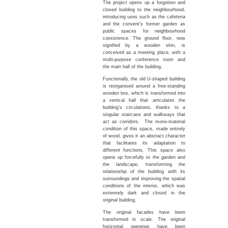
The project opens up a forgotten and
closed building to the neighbourhood,
introducing uses such as the cafeteria
and the convent’s former garden as
public spaces for neighbourhood
coexistence. The ground floor, now
signified by a wooden skin, is
conceived as a meeting place, with a
multi-purpose conference room and
the main hall of the building.
Functionally, the old U-shaped building
is reorganised around a free-standing
wooden box, which is transformed into
a vertical hall that articulates the
building’s circulations, thanks to a
singular staircase and walkways that
act as corridors. The mono-material
condition of this space, made entirely
of wood, gives it an abstract character
that facilitates its adaptation to
different functions. This space also
opens up forcefully to the garden and
the landscape, transforming the
relationship of the building with its
surroundings and improving the spatial
conditions of the interior, which was
extremely dark and closed in the
original building.
The original facades have been
transformed in scale. The original
horizontal openings have been