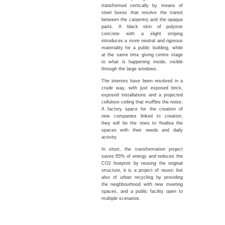
transformed vertically by means of
steel boxes that resolve the transit
between the carpentry and the opaque
parts. A black skin of polymer
concrete with a slight striping
introduces a more neutral and rigorous
materiality for a public building, while
at the same time giving centre stage
to what is happening inside, visible
through the large windows.
The interiors have been resolved in a
crude way, with just exposed brick,
exposed installations and a projected
cellulose ceiling that muffles the noise.
A factory space for the creation of
new companies linked to creation,
they will be the ones to finalise the
spaces with their needs and daily
activity.
In short, the transformation project
saves 65% of energy and reduces the
CO2 footprint by reusing the original
structure, it is a project of reuse; but
also of urban recycling by providing
the neighbourhood with new meeting
spaces, and a public facility open to
multiple scenarios.