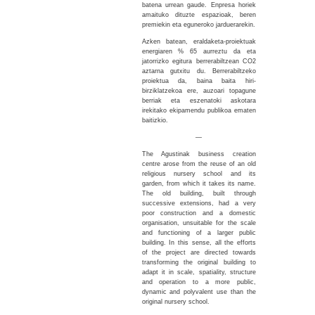
batena urrean gaude. Enpresa horiek
amaituko dituzte espazioak, beren
premiekin eta eguneroko jarduerarekin.
Azken batean, eraldaketa-proiektuak
energiaren % 65 aurreztu da eta
jatorrizko egitura berrerabiltzean CO2
aztarna gutxitu du. Berrerabiltzeko
proiektua da, baina baita hiri-
birziklatzekoa ere, auzoari topagune
berriak eta eszenatoki askotara
irekitako ekipamendu publikoa ematen
baitizkio.
—
The Agustinak business creation
centre arose from the reuse of an old
religious nursery school and its
garden, from which it takes its name.
The old building, built through
successive extensions, had a very
poor construction and a domestic
organisation, unsuitable for the scale
and functioning of a larger public
building. In this sense, all the efforts
of the project are directed towards
transforming the original building to
adapt it in scale, spatiality, structure
and operation to a more public,
dynamic and polyvalent use than the
original nursery school.