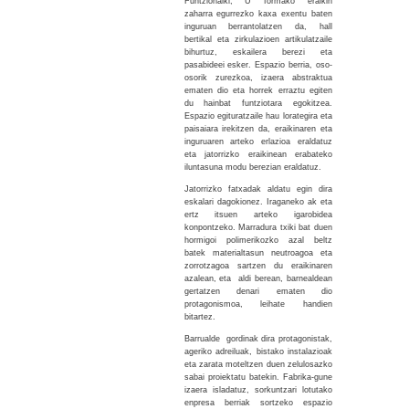
Funtzionalki, U formako eraikin
zaharra egurrezko kaxa exentu baten
inguruan berrantolatzen da, hall
bertikal eta zirkulazioen artikulatzaile
bihurtuz, eskailera berezi eta
pasabideei esker. Espazio berria, oso-
osorik zurezkoa, izaera abstraktua
ematen dio eta horrek erraztu egiten
du hainbat funtziotara egokitzea.
Espazio egituratzaile hau lorategira eta
paisaiara irekitzen da, eraikinaren eta
inguruaren arteko erlazioa eraldatuz
eta jatorrizko eraikinean erabateko
iluntasuna modu berezian eraldatuz.
Jatorrizko fatxadak aldatu egin dira
eskalari dagokionez. Iraganeko ak eta
ertz itsuen arteko igarobidea
konpontzeko. Marradura txiki bat duen
hormigoi polimerikozko azal beltz
batek materialtasun neutroagoa eta
zorrotzagoa sartzen du eraikinaren
azalean, eta aldi berean, barnealdean
gertatzen denari ematen dio
protagonismoa, leihate handien
bitartez.
Barrualde gordinak dira protagonistak,
ageriko adreiluak, bistako instalazioak
eta zarata moteltzen duen zelulosazko
sabai proiektatu batekin. Fabrika-gune
izaera isladatuz, sorkuntzari lotutako
enpresa berriak sortzeko espazio