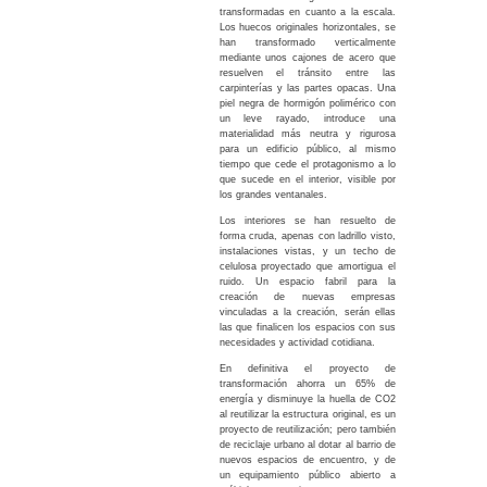
transformadas en cuanto a la escala.
Los huecos originales horizontales, se
han transformado verticalmente
mediante unos cajones de acero que
resuelven el tránsito entre las
carpinterías y las partes opacas. Una
piel negra de hormigón polimérico con
un leve rayado, introduce una
materialidad más neutra y rigurosa
para un edificio público, al mismo
tiempo que cede el protagonismo a lo
que sucede en el interior, visible por
los grandes ventanales.
Los interiores se han resuelto de
forma cruda, apenas con ladrillo visto,
instalaciones vistas, y un techo de
celulosa proyectado que amortigua el
ruido. Un espacio fabril para la
creación de nuevas empresas
vinculadas a la creación, serán ellas
las que finalicen los espacios con sus
necesidades y actividad cotidiana.
En definitiva el proyecto de
transformación ahorra un 65% de
energía y disminuye la huella de CO2
al reutilizar la estructura original, es un
proyecto de reutilización; pero también
de reciclaje urbano al dotar al barrio de
nuevos espacios de encuentro, y de
un equipamiento público abierto a