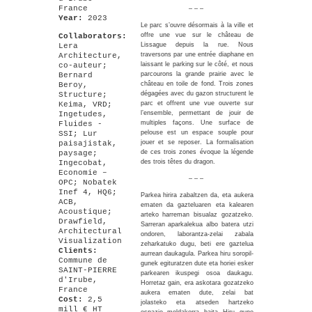
France
– – –
Year:
2023
Le parc s’ouvre désormais à la ville et
offre une vue sur le château de
Collaborators:
Lissague depuis la rue. Nous
Lera
traversons par une entrée diaphane en
Architecture,
laissant le parking sur le côté, et nous
co-auteur;
parcourons la grande prairie avec le
Bernard
château en toile de fond. Trois zones
Beroy,
dégagées avec du gazon structurent le
Structure;
parc et offrent une vue ouverte sur
Keima, VRD;
l’ensemble, permettant de jouir de
Ingetudes,
multiples façons. Une surface de
Fluides -
pelouse est un espace souple pour
SSI; Lur
jouer et se reposer. La formalisation
paisajistak,
de ces trois zones évoque la légende
paysage;
des trois têtes du dragon.
Ingecobat,
Economie –
– – –
OPC; Nobatek
Inef 4, HQ6;
Parkea hirira zabaltzen da, eta aukera
ACB,
ematen da gazteluaren eta kalearen
Acoustique;
arteko harreman bisualaz gozatzeko.
Drawfield,
Sarreran aparkalekua albo batera utzi
Architectural
ondoren, laborantza-zelai zabala
Visualization
zeharkatuko dugu, beti ere gaztelua
Clients:
aurrean daukagula. Parkea hiru soropil-
Commune de
gunek egituratzen dute eta horiei esker
SAINT-PIERRE
parkearen ikuspegi osoa daukagu.
d'Irube,
Horretaz gain, era askotara gozatzeko
France
aukera ematen dute, zelai bat
Cost:
2,5
jolasteko eta atseden hartzeko
mill € HT