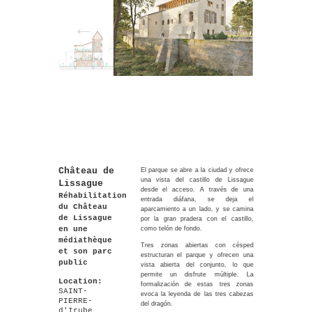
Château de
El parque se abre a la ciudad y ofrece
una vista del castillo de Lissague
Lissague
desde el acceso. A través de una
Réhabilitation
entrada diáfana, se deja el
du Château
aparcamiento a un lado, y se camina
de Lissague
por la gran pradera con el castillo,
en une
como telón de fondo.
médiathèque
Tres zonas abiertas con césped
et son parc
estructuran el parque y ofrecen una
public
vista abierta del conjunto, lo que
permite un disfrute múltiple. La
Location:
formalización de estas tres zonas
SAINT-
evoca la leyenda de las tres cabezas
PIERRE-
del dragón.
d'Irube