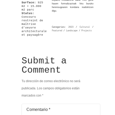
espazio moldakorra baita Hiru gune
Surface:
925
hauen formalizazioak hiru buruko
m2 + 15.000
herensugearen kondaira iradokitzen
m2 parc
digu.
Status:
Concours
restreint de
maîtrise
Categories:
2023
/
Cultural
/
d'oeuvre
Featured
/
Landscape
/
Projects
architecturale
et paysagère
Submit a
Comment
Tu dirección de correo electrónico no será
publicada.
Los campos obligatorios están
marcados con
*