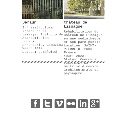
Beraun
Château de
Lissague
Infraestructura
urbana en el
Réhabilitation du
paisaje. Edificio de
Château de Lissague
Aparcamientos
en une médiathèque
Location:
et son parc public
Errenteria, Gipuzkoa
Location: SAINT-
Year: 2024
PIERRE-d'Irube
Status: completed
France
Year: 2023
Status: Concours
restreint de
maîtrise d'oeuvre
architecturale et
paysagère
|
|
|
|
|