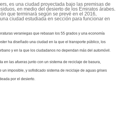
ers, es una ciudad proyectada bajo las premisas de
siduos, en medio del desierto de los Emiratos árabes.
ión que terminará según se prevé en el 2016,
 una ciudad estudiada en sección para funcionar en
eraturas veraniegas que rebasan los 55 grados y una economía
ster ha diseñado una ciudad en la que el transporte público, los
urbano y en la que los ciudadanos no dependan más del automóvil.
da en las afueras junto con un sistema de reciclaje de basura,
e un imposible, y sofisticado sistema de reciclaje de aguas grises
deada por el desierto.