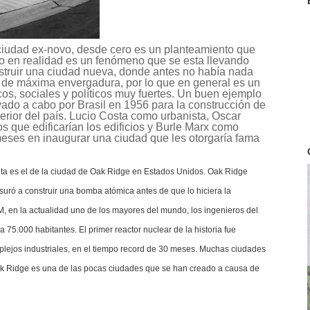
ciudad ex-novo, desde cero es un planteamiento que
ro en realidad es un fenómeno que se esta llevando
nstruir una ciudad nueva, donde antes no había nada
y de máxima envergadura, por lo que en general es un
s, sociales y políticos muy fuertes. Un buen ejemplo
evado a cabo por Brasil en 1956 para la construcción de
terior del país. Lucio Costa como urbanista, Oscar
s que edificarían los edificios y Burle Marx como
 meses en inaugurar una ciudad que les otorgaría fama
inta es el de la ciudad de Oak Ridge en Estados Unidos. Oak Ridge
ró a construir una bomba atómica antes de que lo hiciera la
OM, en la actualidad uno de los mayores del mundo, los ingenieros del
 75.000 habitantes. El primer reactor nuclear de la historia fue
plejos industriales, en el tiempo record de 30 meses. Muchas ciudades
Oak Ridge es una de las pocas ciudades que se han creado a causa de