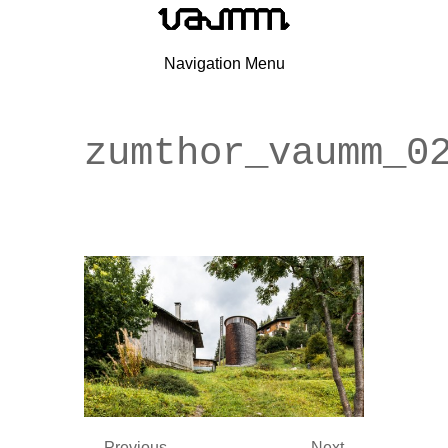
Navigation Menu
zumthor_vaumm_0
← Previous
Next →