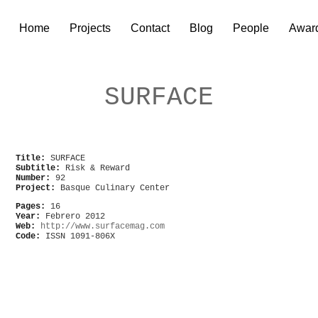
Home
Projects
Contact
Blog
People
Awar
SURFACE
Title:
SURFACE
Subtitle:
Risk & Reward
Number:
92
Project:
Basque Culinary Center
Pages:
16
Year:
Febrero 2012
Web:
http://www.surfacemag.com
Code:
ISSN 1091-806X