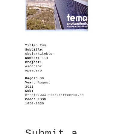
Title:
Rum
Subtitle:
skolarkitektur
Number:
114
Project:
Ascensor
Apeadero
Pages:
30
Year:
August
2011
Web:
http://www.tidskriftenrum.se
Code:
ISSN
1650-1330
Submit a