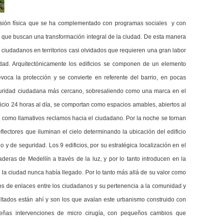
ersión física que se ha complementado con programas sociales y con
a que buscan una transformación integral de la ciudad. De esta manera
s ciudadanos en territorios casi olvidados que requieren una gran labor
ad. Arquitectónicamente los edificios se componen de un elemento
evoca la protección y se convierte en referente del barrio, en pocas
guridad ciudadana más cercano, sobresaliendo como una marca en el
icio 24 horas al día, se comportan como espacios amables, abiertos al
se como llamativos reclamos hacia el ciudadano. Por la noche se tornan
flectores que iluminan el cielo determinando la ubicación del edificio
y de seguridad. Los 9 edificios, por su estratégica localización en el
laderas de Medellín a través de la luz, y por lo tanto introducen en la
s la ciudad nunca había llegado. Por lo tanto más allá de su valor como
cios de enlaces entre los ciudadanos y su pertenencia a la comunidad y
ultados están ahí y son los que avalan este urbanismo construido con
eñas intervenciones de micro cirugía, con pequeños cambios que