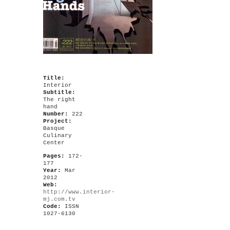
Title:
Interior
Subtitle:
The right
hand
Number:
222
Project:
Basque
Culinary
Center
Pages:
172-
177
Year:
Mar
2012
Web:
http://www.interior-
mj.com.tv
Code:
ISSN
1027-6130