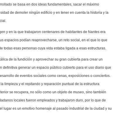
arrollado se basa en dos ideas fundamentales, sacar el máximo
sidad de demoler ningún edificio y en tener en cuenta la historia y la
cial.
rigen y en la que trabajaron centenares de habitantes de Nantes era
 espacios podían reaprovecharse, un reto social, en el que lo que
de todas esas personas cuya vida estaba ligada a esas estructuras.
álica de la fundición y aprovechar su gran cubierta para crear un
En definitiva generar un espacio público cubierto para el uso diario que
desarrollo de eventos sociales como cenas, exposiciones o conciertos.
a limpieza y el repitando y reparación puntual de la estructura
l anterior se recupera, no sólo como un objeto de museo, sino también
adanos locales fueron empleados y trabajaron duro, por lo que de
el lugar es un emotivo homenaje al pasado industrial de la ciudad y su