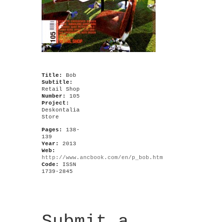
Title:
Bob
Subtitle:
Retail Shop
Number:
105
Project:
Deskontalia
Store
Pages:
138-
139
Year:
2013
Web:
http://www.ancbook.com/en/p_bob.htm
Code:
ISSN
1739-2845
Submit a