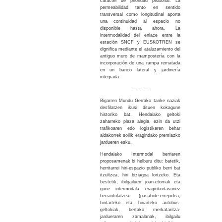
carácter de prioridad peatonal. La
permeabilidad tanto en sentido
transversal como longitudinal aporta
una continuidad al espacio no
disponible hasta ahora. La
intermodalidad del enlace entre la
estación SNCF y EUSKOTREN se
dignifica mediante el ataluzamiento del
antiguo muro de mampostería con la
incorporación de una rampa rematada
en un banco lateral y jardinería
integrada.
— — —
Bigarren Mundu Gerrako tanke naziak
desfilatzen ikusi dituen kokagune
historiko bat, Hendaiako geltoki
zaharreko plaza alegia, ezin da utzi
trafikoaren edo logistikaren behar
aldakorrek soilik eragindako premiazko
jardueren esku.
Hendaiako Intermodal berriaren
proposamenak bi helburu ditu: batetik,
herritarrei hiri-espazio publiko berri bat
itzultzea, hiri biziagoa lortzeko. Eta
bestetik, ibilgailuen joan-etorriak eta
gune intermodala eraginkortasunez
berrantolatzea (pasabide-errepidea,
hiritarteko eta hiriarteko autobus-
geltokiak, bertako merkataritza-
jardueraren zamalanak, ibilgailu