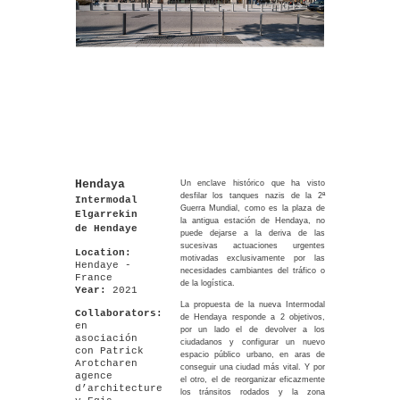
Hendaya
Un enclave histórico que ha visto
desfilar los tanques nazis de la 2ª
Intermodal
Guerra Mundial, como es la plaza de
Elgarrekin
la antigua estación de Hendaya, no
de Hendaye
puede dejarse a la deriva de las
sucesivas actuaciones urgentes
Location:
motivadas exclusivamente por las
Hendaye -
necesidades cambiantes del tráfico o
France
de la logística.
Year:
2021
La propuesta de la nueva Intermodal
Collaborators:
de Hendaya responde a 2 objetivos,
en
por un lado el de devolver a los
asociación
ciudadanos y configurar un nuevo
con Patrick
espacio público urbano, en aras de
Arotcharen
conseguir una ciudad más vital. Y por
agence
el otro, el de reorganizar eficazmente
d’architecture
los tránsitos rodados y la zona