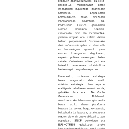
pribatuen aparkaleku-taxiak, bizikleta-
geltokia…), mugikortasun berde
jasangarriari laguntzeko bitartekoez
hornitzeko. Espazioaren
berrantolaketa, beraz, oinezkoen
lehentasunean oinarrituko da,
Pedestrians First-en garrasiaren
aurrean, harreman sozialak,
itxaronaldia, aisia eta merkataritza-
jarduera integratu ahal izateko. Azken
batean, proposamenak “espaloietako
dantzari” mesede egiten dio, Jan Gehl-
en terminologian, eguneroko joan-
etorrien koreografiari dagokionez,
espazio publiko osasungarri baten
seinale. Geltokiaren adierazgarri eta
hiriarekiko harremanean rol sinbolikoa
hartzeko gai izango den espazioa.
Horretarako, osotasuna estrategia
berean integratzeko ideia batetik
abiatuta, estrategia hau espazio
erabilgarria zabaltzean oinarritzen da,
geltokiko plaza eta De Gaulle
Generalaren Bulebarrak
oinezkoentzako lehentasun gisa maila
berean utziko dituen plataforma
bateratu bat sortuz. Iragazkortasunak,
bai zeharka bai luzetara, jarraitutasuna
ematen dio orain arte erabilgarri ez zen
espazioari. SNCF geltokiaren eta
EUSKOTREN geltokiaren arteko
loturaren intermodalitatea, garai bateko