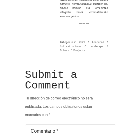
harrizko horma taluzatuz duintzen da,
alboko bankua eta lorezaintza
integratu batek errematatutako
arrapala gehituz.
— — —
Categories:
2021
/
Featured
/
Infrastructure
/
Landscape
/
Others
/
Projects
Submit a
Comment
Tu dirección de correo electrónico no será
publicada.
Los campos obligatorios están
marcados con
*