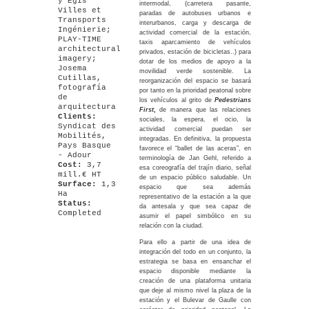
y Egis
intermodal, (carretera pasante,
Villes et
paradas de autobuses urbanos e
Transports
interurbanos, carga y descarga de
Ingénierie;
actividad comercial de la estación,
PLAY-TIME
taxis aparcamiento de vehículos
architectural
privados, estación de bicicletas..) para
imagery;
dotar de los medios de apoyo a la
Josema
movilidad verde sostenible. La
Cutillas,
reorganización del espacio se basará
fotografía
por tanto en la prioridad peatonal sobre
de
los vehículos al grito de
Pedestrians
arquitectura
First
,
de manera que las relaciones
Clients:
sociales, la espera, el ocio, la
Syndicat des
actividad comercial puedan ser
Mobilités,
integradas. En definitiva, la propuesta
Pays Basque
favorece el “ballet de las aceras”, en
- Adour
terminología de Jan Gehl, referido a
Cost:
3,7
esa coreografía del trajín diario, señal
mill.€ HT
de un espacio público saludable. Un
Surface:
1,3
espacio que sea además
Ha
representativo de la estación a la que
Status:
da antesala y que sea capaz de
Completed
asumir el papel simbólico en su
relación con la ciudad.
Para ello a partir de una idea de
integración del todo en un conjunto, la
estrategia se basa en ensanchar el
espacio disponible mediante la
creación de una plataforma unitaria
que deje al mismo nivel la plaza de la
estación y el Bulevar de Gaulle con