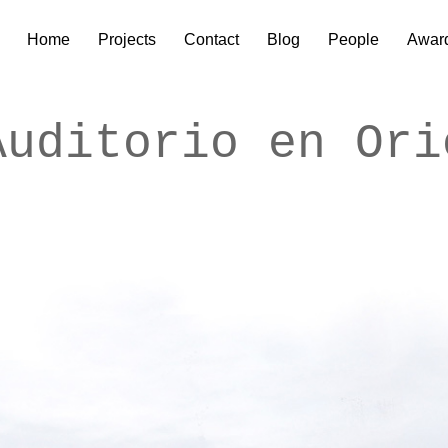
Home
Projects
Contact
Blog
People
Awar
Auditorio en Ori