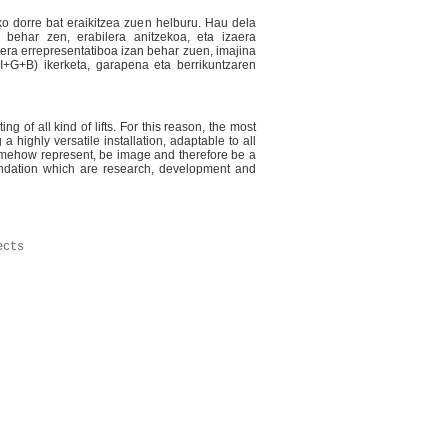
o dorre bat eraikitzea zuen helburu. Hau dela
behar zen, erabilera anitzekoa, eta izaera
aera errepresentatiboa izan behar zuen, imajina
+G+B) ikerketa, garapena eta berrikuntzaren
ng of all kind of lifts. For this reason, the most
 highly versatile installation, adaptable to all
somehow represent, be image and therefore be a
dation which are research, development and
ects