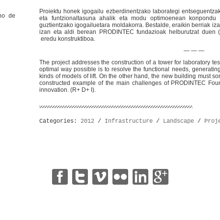
Proiektu honek igogailu ezberdinentzako laborategi entseguentzak
no de
eta funtzionaltasuna ahalik eta modu optimoenean konpondu 
guztientzako igogailuetara moldakorra. Bestalde, eraikin berriak iz
izan eta aldi berean PRODINTEC fundazioak helburutzat duen (I
eredu konstruktiboa.
— — —
The project addresses the construction of a tower for laboratory testi
optimal way possible is to resolve the functional needs, generating a
kinds of models of lift. On the other hand, the new building must 
constructed example of the main challenges of PRODINTEC Foun
innovation. (R+ D+ I).
Categories:
2012
/
Infrastructure
/
Landscape
/
Proj
|
|
|
|
|
©
vaumm
| Developed by
Bocetos Marketing