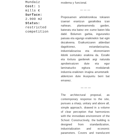
Mundaiz
moderna y funcional.
Cost:
1
— — —
mills €
Surface:
Proposamen arkitektonikoa tokiaren
2.900 m2
izaerari erantzun garaikidea izan
Status:
nahiean, planteamendu garden,
restricted
bateratu eta batez ere xume baten bila
competition
dabil. Bolumen garbia, inguruneko
paisaia eta egungo eraikinekin bat egin
dezakeena. Eraikuntzaren alderdiari
dagokionez, estandarizazioa,
industrializazioa eta ekonomiaren
ildotik sortutako eraikina da. Estalki
eta itxitura gardenek argi naturala
aprobetxatzen dute eta egur
laminatuzko egitura modularrak
industria eraikinen imajina arruntetatik
aldentzen dute ikuspuntu berri bat
emanez.
— — —
The architectural proposal, as
contemporary response to the site,
pursues a sharp, unitary and above all,
simple approach, drawed in a volume
of clear perception that harmonizes
with the immediate environment of the
School. Constructively, the building is
designed from standardization,
industrialization and economic
parameters. Covers and translucent