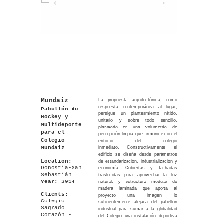
Mundaiz
La propuesta arquitectónica, como
respuesta contemporánea al lugar,
Pabellón de
persigue un planteamiento nítido,
Hockey y
unitario y sobre todo sencillo,
Multideporte
plasmado en una volumetría de
para el
percepción limpia que armonice con el
Colegio
entorno del colegio
Mundaiz
inmediato. Constructivamente el
edificio se diseña desde parámetros
Location:
de estandarización, industrialización y
Donostia-San
economía. Cubiertas y fachadas
Sebastián
traslucidas para aprovechar la luz
Year:
2014
natural, y estructura modular de
madera laminada que aporta al
Clients:
proyecto una imagen lo
Colegio
suficientemente alejada del pabellón
Sagrado
industrial para sumar a la globalidad
Corazón -
del Colegio una instalación deportiva