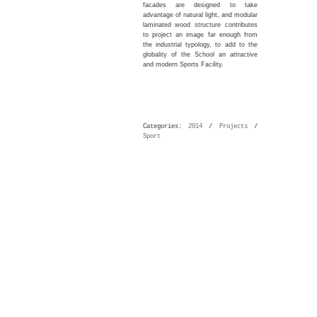
facades are designed to take
advantage of natural light, and modular
laminated wood structure contributes
to project an image far enough from
the industrial typology, to add to the
globality of the School an attractive
and modern Sports Facility.
Categories:
2014
/
Projects
/
Sport
|
|
|
|
|