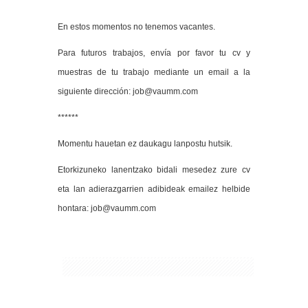
******
En estos momentos no tenemos vacantes.
Para futuros trabajos, envía por favor tu cv y
muestras de tu trabajo mediante un email a la
siguiente dirección: job@vaumm.com
******
Momentu hauetan ez daukagu lanpostu hutsik.
Etorkizuneko lanentzako bidali mesedez zure cv
eta lan adierazgarrien adibideak emailez helbide
hontara: job@vaumm.com